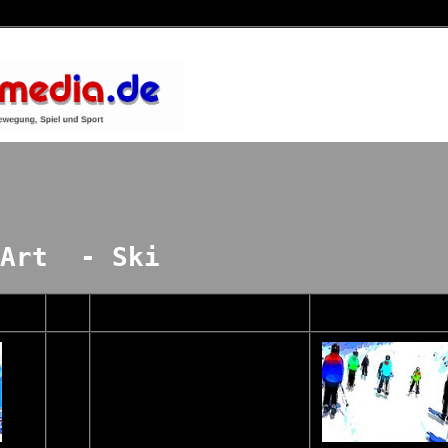
Art - Ski
...