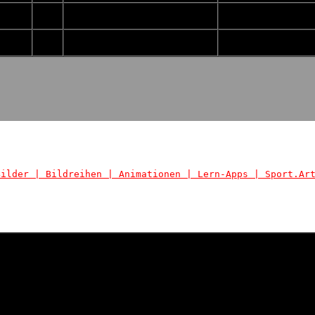
Bilder
|
Bildreihen
|
Animationen
| Lern-Apps
|
Sport.Ar