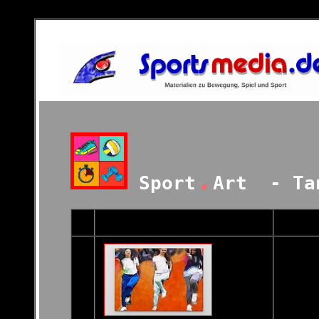
.
Sport
Art - Ta
...